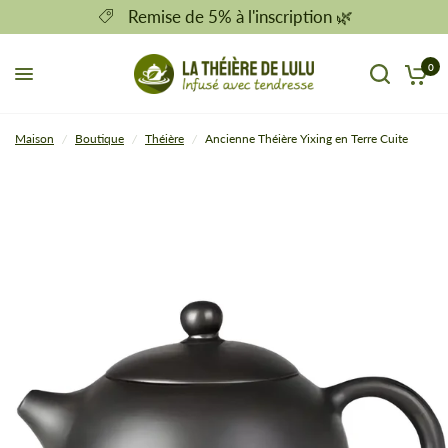
Remise de 5% à l'inscription 🌿
0
Maison
/
Boutique
/
Théière
/
Ancienne Théière Yixing en Terre Cuite