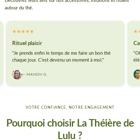
Découvrez leurs avis sur nos accessoires, infusions et rituels
autour du thé.
Rituel plaisir
Ca
"Je prends enfin le temps de me faire un bon thé
"Of
chaque jour. C’est devenu un moment à moi."
élé
— MANON G.
VOTRE CONFIANCE, NOTRE ENGAGEMENT
Pourquoi choisir La Théière de
Lulu ?