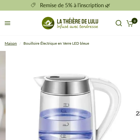
Remise de 5% à l'inscription 🌿
0
Maison
/
Bouilloire Électrique en Verre LED bleue