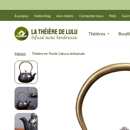
À propos
Notre blog
Avis clients
Contactez-nous
FAQ
Suiv
Théières
Bouill
Maison
/
Théière en Fonte Sakura Artisanale