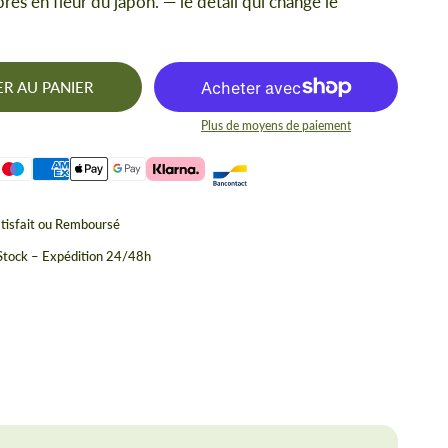
bres en fleur du japon. — le détail qui change le
R AU PANIER
Plus de moyens de paiement
tisfait ou Remboursé
 Stock – Expédition 24/48h
se
T