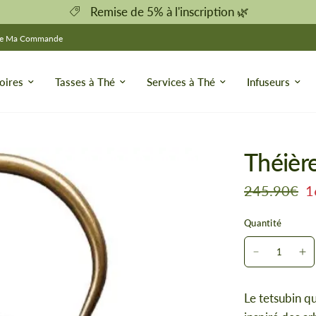
Remise de 5% à l'inscription 🌿
re Ma Commande
oires
Tasses à Thé
Services à Thé
Infuseurs
Théièr
245.90€
1
Quantité
Le tetsubin qu