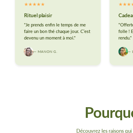
Rituel plaisir
Cadeau
"Je prends enfin le temps de me
"Offert
faire un bon thé chaque jour. C’est
folle !
devenu un moment à moi."
rendu."
— MANON G.
— 
Pourquo
Découvrez les raisons qui 