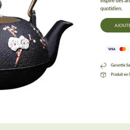
inspiré des ar
quotidien.
AJOUTE
Garantie Sa
Produit en
Théière en Fonte Japonai