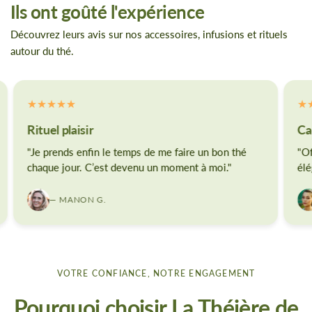
Ils ont goûté l'expérience
Découvrez leurs avis sur nos accessoires, infusions et rituels
autour du thé.
Rituel plaisir
Ca
"Je prends enfin le temps de me faire un bon thé
"Of
chaque jour. C’est devenu un moment à moi."
élé
— MANON G.
VOTRE CONFIANCE, NOTRE ENGAGEMENT
Pourquoi choisir La Théière de