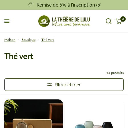
Remise de 5% à l'inscription 🌿
0
Maison
/
Boutique
/
Thé vert
Thé vert
14 produits
Filtrer et trier