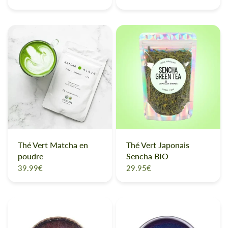
Thé Vert Matcha en
Thé Vert Japonais
poudre
Sencha BIO
39.99€
29.95€