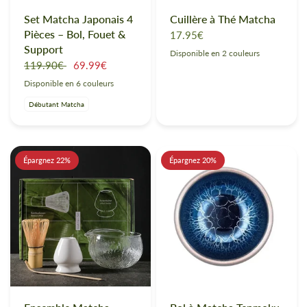
Set Matcha Japonais 4
Cuillère à Thé Matcha
Pièces – Bol, Fouet &
17.95€
Support
Disponible en 2 couleurs
Marron claire
Marron foncé
119.90€
69.99€
Disponible en 6 couleurs
Brume de jade
Terre de sienne
Vert bambou
Neige céleste
Fleur de cerisier
Encre de nuit
Débutant Matcha
Épargnez 22%
Épargnez 20%