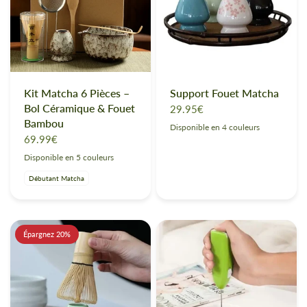
Kit Matcha 6 Pièces –
Support Fouet Matcha
Bol Céramique & Fouet
29.95€
Bambou
Disponible en 4 couleurs
Noir
Bleu
Blanc Sakura
Vert
69.99€
Disponible en 5 couleurs
Neige Céleste
Brume de Jade
Lagune Japonaise
Fleur de Cerisier
Bleu Nuit Zen
Débutant Matcha
Épargnez 20%