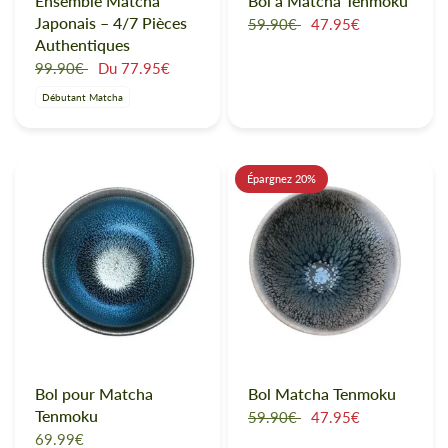
Ensemble Matcha
Bol à Matcha Tenmoku
Japonais – 4/7 Pièces
59.90€
47.95€
Authentiques
99.90€
Du
77.95€
Débutant Matcha
Épargnez 20%
Bol pour Matcha
Bol Matcha Tenmoku
Tenmoku
59.90€
47.95€
69.99€