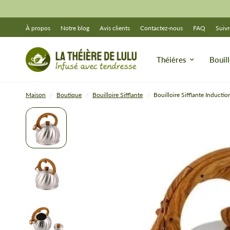
À propos
Notre blog
Avis clients
Contactez-nous
FAQ
Suiv
Théières
Bouill
Maison
/
Boutique
/
Bouilloire Sifflante
/
Bouilloire Sifflante Inductio