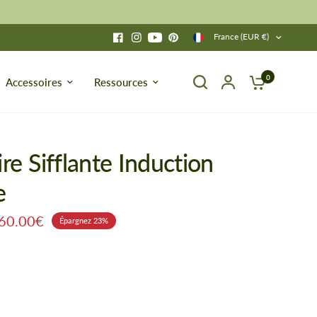
France (EUR €)
0
Accessoires
Ressources
ire Sifflante Induction
e
60.00€
Épargnez 23%