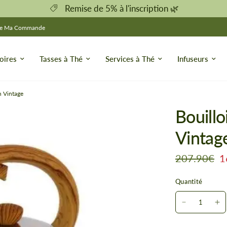
Remise de 5% à l'inscription 🌿
re Ma Commande
oires
Tasses à Thé
Services à Thé
Infuseurs
n Vintage
Bouillo
Vintag
207.90€
1
Quantité