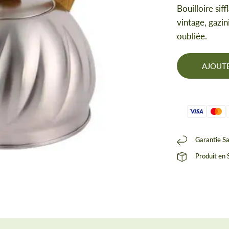
Bouilloire sif
vintage, gazin
oubliée.
AJOUTE
Garantie Sa
Bouilloire avec Sifflet In
Produit en