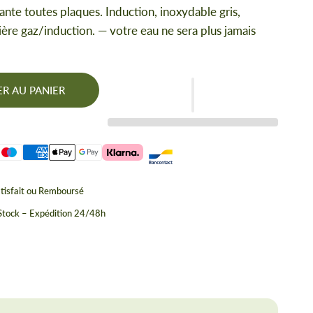
flante toutes plaques. Induction, inoxydable gris,
ière gaz/induction. — votre eau ne sera plus jamais
R AU PANIER
tisfait ou Remboursé
duction
B
 Stock – Expédition 24/48h