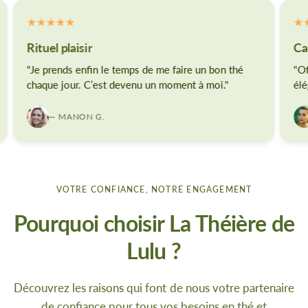
Rituel plaisir
Ca
"Je prends enfin le temps de me faire un bon thé
"Of
chaque jour. C’est devenu un moment à moi."
élé
— MANON G.
VOTRE CONFIANCE, NOTRE ENGAGEMENT
Pourquoi choisir La Théière de
Lulu ?
Découvrez les raisons qui font de nous votre partenaire
de confiance pour tous vos besoins en thé et