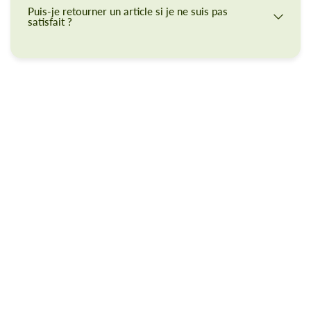
Puis-je retourner un article si je ne suis pas
satisfait ?