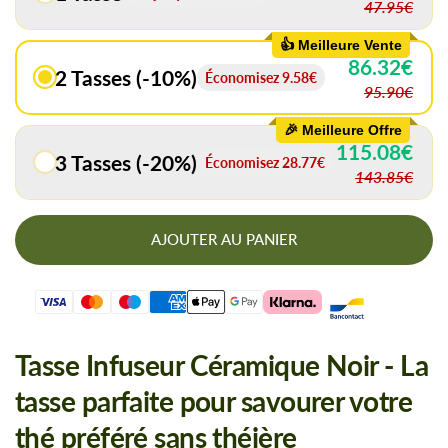
47.95€
👍 Meilleure Vente
86.32€
2 Tasses (-10%)
Économisez
9.58€
95.90€
🎉 Meilleure Offre
115.08€
3 Tasses (-20%)
Économisez
28.77€
143.85€
AJOUTER AU PANIER
Tasse Infuseur Céramique Noir - La
tasse parfaite pour savourer votre
thé préféré sans théière