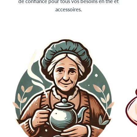
de confiance pour tous vos besoins en thé et
céramique
, elle assure une prise en main confortable et vous
accessoires.
permet de conserver vos boissons à la bonne température. Son
relief au toucher ajoute une touche raffinée à votre expérience
de dégustation.
Ne manquez pas l'opportunité de vivre une expérience de thé
unique avec la Tasse Infuseur Céramique Noir.
N'oubliez pas de partager vos moments de thé avec les
personnes que vous aimez.