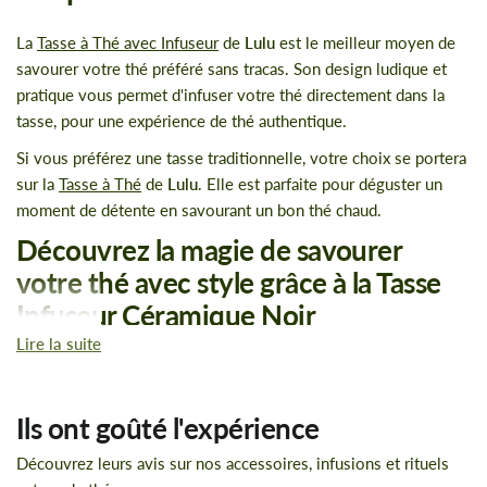
La
Tasse à Thé avec Infuseur
de
Lulu
est le meilleur moyen de
savourer votre thé préféré sans tracas. Son design ludique et
pratique vous permet d'infuser votre thé directement dans la
tasse, pour une expérience de thé authentique.
Si vous préférez une tasse traditionnelle, votre choix se portera
sur la
Tasse à Thé
de
Lulu
. Elle est parfaite pour déguster un
moment de détente en savourant un bon thé chaud.
Découvrez la magie de savourer
votre thé avec style grâce à la Tasse
Infuseur Céramique Noir
Lire la suite
Design : traditionnel de
Chine
Matériau :
céramique
de haute qualité
Nettoyage : à la main
Ils ont goûté l'expérience
Particularités : fabrication artisanale par nos plus grands
Découvrez leurs avis sur nos accessoires, infusions et rituels
potiers, relief au toucher, couvercle précieux et poignée en