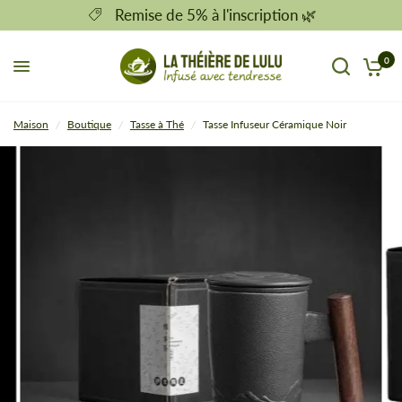
Remise de 5% à l'inscription 🌿
0
Maison
/
Boutique
/
Tasse à Thé
/
Tasse Infuseur Céramique Noir