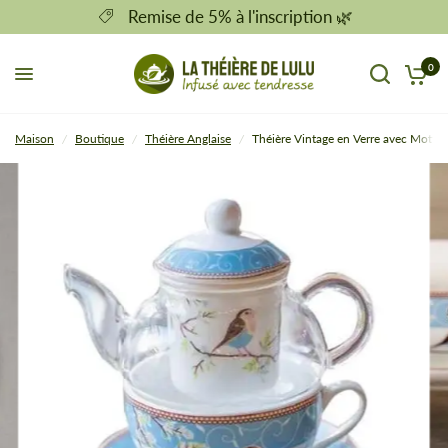
Remise de 5% à l'inscription 🌿
0
Maison
/
Boutique
/
Théière Anglaise
/
Théière Vintage en Verre avec Motif 