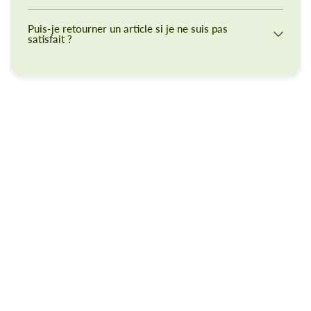
Puis-je retourner un article si je ne suis pas
satisfait ?