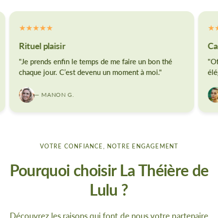
Rituel plaisir
Ca
"Je prends enfin le temps de me faire un bon thé
"Of
chaque jour. C’est devenu un moment à moi."
élé
— MANON G.
VOTRE CONFIANCE, NOTRE ENGAGEMENT
Pourquoi choisir La Théière de
Lulu ?
Découvrez les raisons qui font de nous votre partenaire