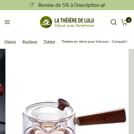
Remise de 5% à l'inscription 🌿
0
Maison
/
Boutique
/
Théière
/
Théière en Verre pour Infusion - Compatible I