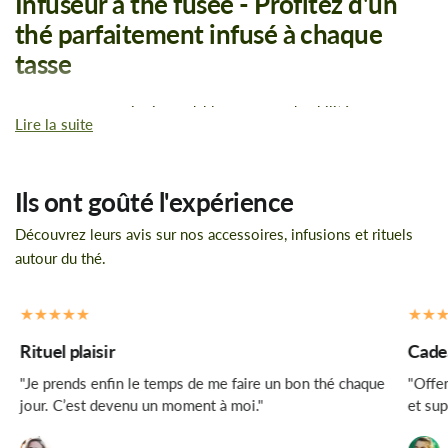
Infuseur à thé fusée - Profitez d'un
thé parfaitement infusé à chaque
tasse
Matériau en acier inoxydable pour une durabilité
Lire la suite
exceptionnelle
Couleur argentée pour une touche élégante à votre
expérience de dégustation de thé
Ils ont goûté l'expérience
Dimensions compactes de 7*4.3cm pour une utilisation
facile et pratique
Découvrez leurs avis sur nos accessoires, infusions et rituels
autour du thé.
Ne cherchez plus, l'infuseur à thé fusée est le compagnon
parfait pour tous les amateurs de thé. Fabriqué en acier
inoxydable de haute qualité, cet infuseur garantit une infusion
parfaite à chaque tasse de thé. Sa couleur argentée ajoute une
Rituel plaisir
Cadea
touche élégante à votre expérience de dégustation de thé.
"Je prends enfin le temps de me faire un bon thé chaque
"Offer
Grâce à ses dimensions compactes de 7*4.3cm, il est facile à
jour. C’est devenu un moment à moi."
et sup
utiliser et à transporter, vous permettant de profiter de votre
thé préféré où que vous soyez.