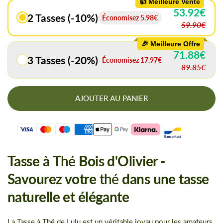
👍 Meilleure Vente
53.92€
2 Tasses (-10%)
Économisez
5.98€
59.90€
🎉 Meilleure Offre
71.88€
3 Tasses (-20%)
Économisez
17.97€
89.85€
AJOUTER AU PANIER
Tasse à
Thé
Bois d'Olivier -
Savourez votre
thé
dans une tasse
naturelle et élégante
La
Tasse à
Thé
de Lulu est un véritable joyau pour les amateurs