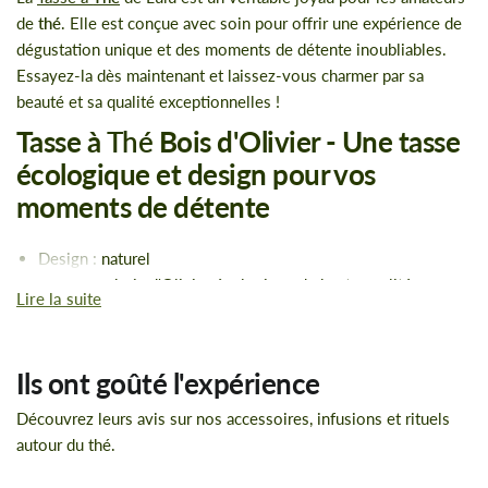
de
thé
. Elle est conçue avec soin pour offrir une expérience de
dégustation unique et des moments de détente inoubliables.
Essayez-la dès maintenant et laissez-vous charmer par sa
beauté et sa qualité exceptionnelles !
Tasse à
Thé
Bois d'Olivier - Une tasse
écologique et design pour vos
moments de détente
Design : naturel
Matériau : bois d'Olivier écologique de haute qualité
Lire la suite
alimentaire
Nettoyage : à la main
Particularités : possède une soucoupe en bois et un verni
Ils ont goûté l'expérience
naturel sur toute la surface du bois, aux propriétés durables
et anti-corrosion
Découvrez leurs avis sur nos accessoires, infusions et rituels
Contenance : 300 ml
autour du thé.
Taille : tasse : 9*9 cm